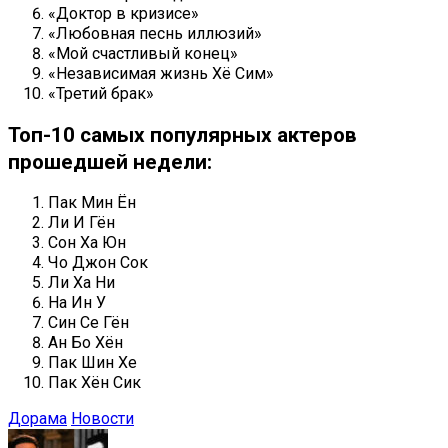
«Доктор в кризисе»
«Любовная песнь иллюзий»
«Мой счастливый конец»
«Независимая жизнь Хё Сим»
«Третий брак»
Топ-10 самых популярных актеров
прошедшей недели:
Пак Мин Ён
Ли И Гён
Сон Ха Юн
Чо Джон Сок
Ли Ха Ни
На Ин У
Син Се Гён
Ан Бо Хён
Пак Шин Хе
Пак Хён Сик
Дорама
Новости