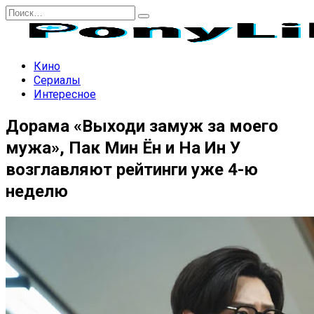
Перейти
Search
к
for:
содержанию
Кино
Сериалы
Интересное
Дорама «Выходи замуж за моего
мужа», Пак Мин Ён и На Ин У
возглавляют рейтинги уже 4-ю
неделю