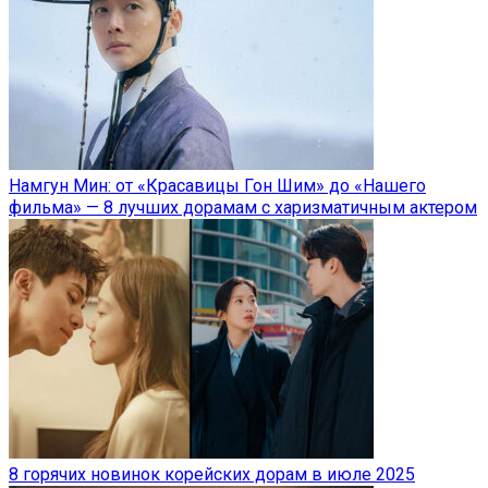
Намгун Мин: от «Красавицы Гон Шим» до «Нашего
фильма» — 8 лучших дорамам с харизматичным актером
8 горячих новинок корейских дорам в июле 2025