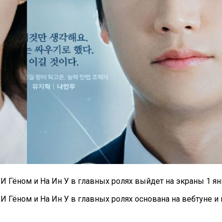
И Гёном и На Ин У в главных ролях выйдет на экраны 1 ян
И Гёном и На Ин У в главных ролях основана на вебтуне 