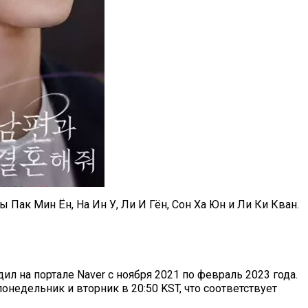
Пак Мин Ён, На Ин У, Ли И Гён, Сон Ха Юн и Ли Ки Кван.
 на портале Naver с ноября 2021 по февраль 2023 года.
недельник и вторник в 20:50 KST, что соответствует