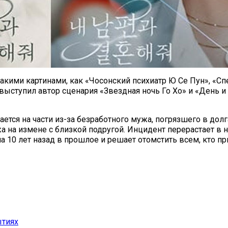
акими картинами, как «Чосонский психиатр Ю Се Пун», «Сп
выступил автор сценария «Звездная ночь Го Хо» и «День и
тся на части из-за безработного мужа, погрязшего в долгах
жа на измене с близкой подругой. Инцидент перерастает в н
а 10 лет назад в прошлое и решает отомстить всем, кто пр
ытиях