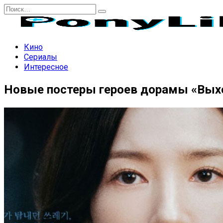
Перейти
Search
к
for:
содержанию
Кино
Сериалы
Интересное
Новые постеры героев дорамы «Вых