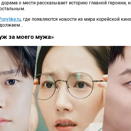
а дорама о мести рассказывает историю главной героини, к
 остальным.
onylike.ru
, где появляются новости из мира корейской кин
родолжаем…
ж за моего мужа»