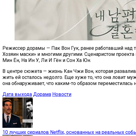
Режиссер дорамы — Пак Вон Гук, ранее работавший над т
Хозяин маски» и многими другими. Сценаристом проекта 
Мин Ён, На Ин У, Ли И Гён и Сон Ха Юн.
В центре сюжета — жизнь Кан Чжи Вон, которая разваливае
жить ей осталось недолго. Еще хуже то, что она ловит му
она обнаруживает, что каким-то образом переместилась н
Дата выхода
Дорама
Новости
10 лучших сериалов Netflix, основанных на реальных соб