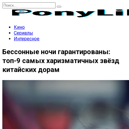
Перейти
Search
к
for:
содержанию
Кино
Сериалы
Интересное
Бессонные ночи гарантированы:
топ-9 самых харизматичных звёзд
китайских дорам