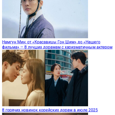
Намгун Мин: от «Красавицы Гон Шим» до «Нашего
фильма» — 8 лучших дорамам с харизматичным актером
8 горячих новинок корейских дорам в июле 2025