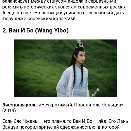
балансирует между статусом айдола и серьёзными
ролями в исторических эпопеях и современных драмах.
А ещё он поёт — настоящий универсал, способный дать
фору даже корейским коллегам!
2. Ван И Бо (Wang Yibo)
Звездная роль:
«Неукротимый: Повелитель Чэньцин»
(2019)
Если Сяо Чжань — это пламя, то Ван И Бо — лёд. Его Лань
Ванцзи покорил зрителей сдержанностью, в которой