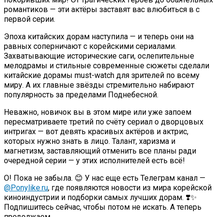
романтиков — эти актёры заставят вас влюбиться в с
первой серии.
Эпоха китайских дорам наступила — и теперь они на
равных соперничают с корейскими сериалами.
Захватывающие исторические саги, ослепительные
мелодрамы и стильные современные сюжеты сделали
китайские дорамы must-watch для зрителей по всему
миру. А их главные звёзды стремительно набирают
популярность за пределами Поднебесной.
Неважно, новичок вы в этом мире или уже запоем
пересматриваете третий по счёту сериал о дворцовых
интригах — вот девять красивых актёров и актрис,
которых нужно знать в лицо. Талант, харизма и
магнетизм, заставляющий отменить все планы ради
очередной серии — у этих исполнителей есть всё!
О! Пока не забыла. 😊 У нас еще есть Телеграм канал —
@Ponylike.ru
, где появляются новости из мира корейской
киноиндустрии и подборки самых лучших дорам. ❣️✨
Подпишитесь сейчас, чтобы потом не искать. А теперь
продолжаем…