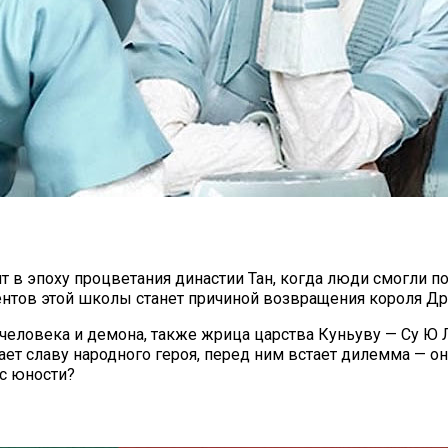
 в эпоху процветания династии Тан, когда люди смогли п
ентов этой школы станет причиной возвращения короля Дра
 человека и демона, также жрица царства Куньуву — Су Ю
ет славу народного героя, перед ним встает дилемма — он
 с юности?