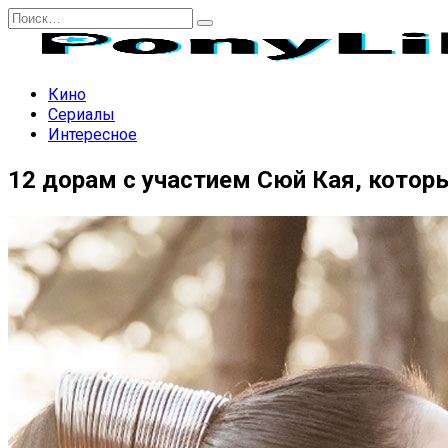
Перейти
Search
к
for:
содержанию
Кино
Сериалы
Интересное
12 дорам с участием Сюй Кая, котор