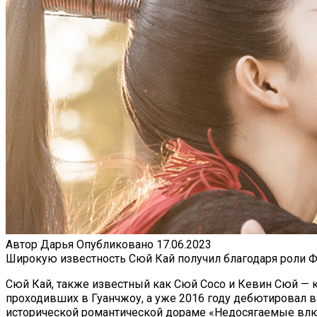
Автор
Дарья
Опубликовано
17.06.2023
Широкую известность Сюй Кай получил благодаря роли Фу
Сюй Кай, также известный как Сюй Сосо и Кевин Сюй — к
проходивших в Гуанчжоу, а уже 2016 году дебютировал в 
исторической романтической дораме «Недосягаемые влю