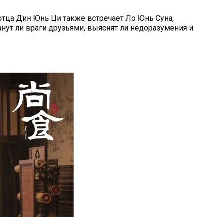
тца Дин Юнь Ци также встречает Ло Юнь Суна,
танут ли враги друзьями, выяснят ли недоразумения и