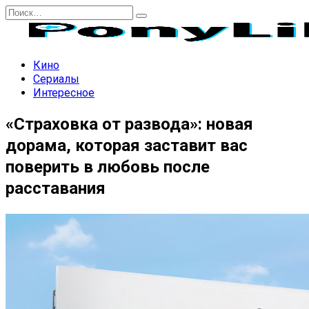
Перейти
Search
к
for:
содержанию
Кино
Сериалы
Интересное
«Страховка от развода»: новая
дорама, которая заставит вас
поверить в любовь после
расставания