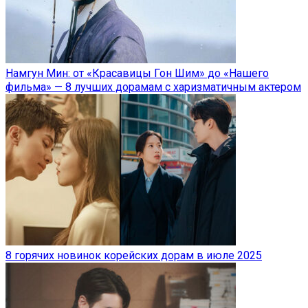
Намгун Мин: от «Красавицы Гон Шим» до «Нашего
фильма» — 8 лучших дорамам с харизматичным актером
8 горячих новинок корейских дорам в июле 2025