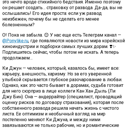
это нечто вроде стихийного бедствия. Именно поэтому
он решает создать… страховку от развода. Да-да, вы не
ослышались! Его идея проста: если уж развод
неизбежен, почему бы не сделать его менее
болезненным?
О! Пока не забыла. 😊 У нас еще есть Телеграм канал —
@Ponylike.ru
, где появляются новости из мира корейской
киноиндустрии и подборки самых лучших дорам. ❣️✨
Подпишитесь сейчас, чтобы потом не искать. А теперь
продолжаем…
Ки Джун — человек, который, казалось бы, имеет все:
карьеру, внешность, харизму. Но за его уверенной
улыбкой скрывается глубокое разочарование в любви.
Однако, как это часто бывает в дорамах, судьба готовит
для него сюрприз в лице коллеги Кан Хан Дыль (Ли
Джу Бин). Она — андеррайтер (специалист, проводящий
оценку рисков по договору страхования), которая после
собственного развода решила начать жизнь с чистого
листа. Ее оптимизм и необычный взгляд на мир
постепенно меняют Ки Джуна, и между ними
завязываются не только рабочие, но и романтические