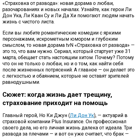
«Страховка от развода»: новая дорама о любви,
разочарованиях и новых началах. Узнайте, как герои Ли
Дон Ука, Ли Кван Су и Ли Да Хи помогают людям начать
жизнь с чистого листа.
Если вы любите романтические комедии с яркими
персонажами, искрометным юмором и глубоким
смыслом, то новая дорама tvN «Страховка от развода» —
это то, что вам нужно. Сериал, который стартует уже 31
марта, обещает стать настоящим хитом. Почему? Потому
что он не только о любви, но и о том, как найти себя
после жизненных потрясений. А главное — он делает это
с легкостью и обаянием, которые не оставят зрителей
равнодушными.
Сюжет: когда жизнь дает трещину,
страхование приходит на помощь
Главный герой, Но Ки Джун (
Ли Дон Ук
), — актуарий в
страховой компании Plus Insurance. Он профессионал
своего дела, но его личная жизнь далека от идеала. Три
развода за плечами — и вот он уже считает, что брак —