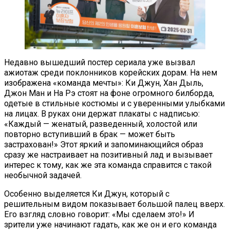
Недавно вышедший постер сериала уже вызвал
ажиотаж среди поклонников корейских дорам. На нем
изображена «команда мечты»: Ки Джун, Хан Дыль,
Джон Ман и На Рэ стоят на фоне огромного билборда,
одетые в стильные костюмы и с уверенными улыбками
на лицах. В руках они держат плакаты с надписью:
«Каждый — женатый, разведенный, холостой или
повторно вступивший в брак — может быть
застрахован!» Этот яркий и запоминающийся образ
сразу же настраивает на позитивный лад и вызывает
интерес к тому, как же эта команда справится с такой
необычной задачей.
Особенно выделяется Ки Джун, который с
решительным видом показывает большой палец вверх.
Его взгляд словно говорит: «Мы сделаем это!» И
зрители уже начинают гадать, как же он и его команда