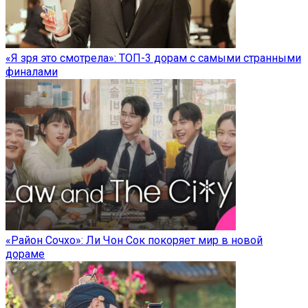
«Я зря это смотрела»: ТОП-3 дорам с самыми странными
финалами
«Район Сочхо»: Ли Чон Сок покоряет мир в новой
дораме