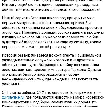
Интригующий сюжет, яркие персонажи и рекордные
рейтинги — всё, что нужно для идеального просмотра!
Новый сериал «Старшая школа под прикрытием» с
первых минут захватывает внимание зрителей и
обещает стать одним из самых обсуждаемых проектов
этого года. Премьера дорамы, состоявшаяся в прошлую
пятницу на канале MBC, уже успела завоевать любовь
аудитории благодаря захватывающему сюжету, ярким
персонажам и мастерской режиссуре.
История разворачивается вокруг агента Национальной
разведывательной службы, который внедряется в
обычную школу, чтобы раскрыть тайну исчезновения
золотых слитков времен императора Годжона. Однако
его миссия быстро превращается в череду
неожиданных событий, где каждый шаг может стать
роковым.
О! Пока не забыла. 😊 У нас еще есть Телеграм канал —
@Ponylike.ru
, где появляются новости из мира корейской
киноиндустрии и подборки самых лучших дорам. ❣️✨
Подпишитесь сейчас, чтобы потом не искать. А теперь