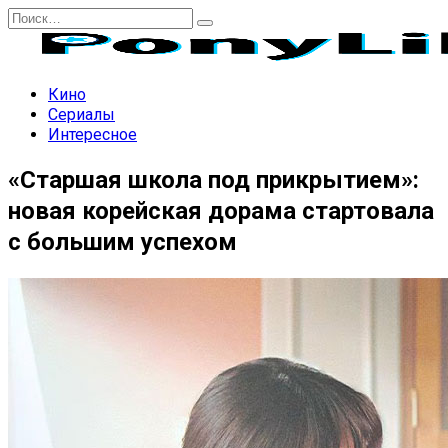
Перейти
Search
к
for:
содержанию
Кино
Сериалы
Интересное
«Старшая школа под прикрытием»:
новая корейская дорама стартовала
с большим успехом