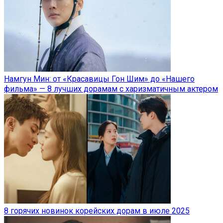
Намгун Мин: от «Красавицы Гон Шим» до «Нашего
фильма» — 8 лучших дорамам с харизматичным актером
8 горячих новинок корейских дорам в июле 2025