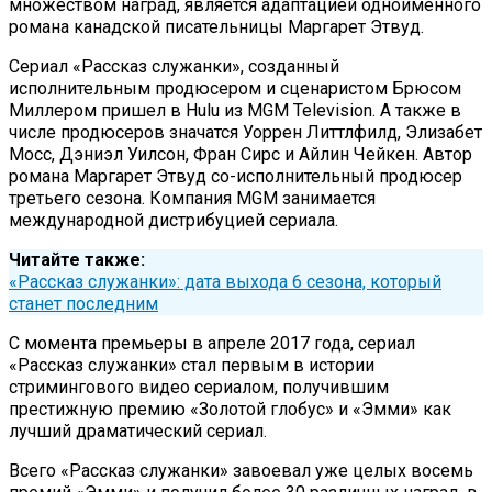
множеством наград, является адаптацией одноименного
романа канадской писательницы Маргарет Этвуд.
Сериал «Рассказ служанки», созданный
исполнительным продюсером и сценаристом Брюсом
Миллером пришел в Hulu из MGM Television. А также в
числе продюсеров значатся Уоррен Литтлфилд, Элизабет
Мосс, Дэниэл Уилсон, Фран Сирс и Айлин Чейкен. Автор
романа Маргарет Этвуд со-исполнительный продюсер
третьего сезона. Компания MGM занимается
международной дистрибуцией сериала.
Читайте также:
«Рассказ служанки»: дата выхода 6 сезона, который
станет последним
С момента премьеры в апреле 2017 года, сериал
«Рассказ служанки» стал первым в истории
стримингового видео сериалом, получившим
престижную премию «Золотой глобус» и «Эмми» как
лучший драматический сериал.
Всего «Рассказ служанки» завоевал уже целых восемь