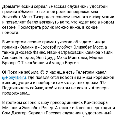
Драматический сериал «Рассказ служанки» удостоен
премии «Эмми», в главной роли неподражаемая
Элизабет Мосс. Тизер дает совсем немного информации
и позволяет бегло взглянуть на то, что ждет нас в новом
сезоне. Посмотреть ролик можно ниже, в конце
новости.
В четвертом сезоне примет участие обладательница
премии «Эмми» и «Золотой глобус» Элизабет Мосс, а
также Джозеф Файнс, Ивонн Страховски, Самира Уайли,
Алексис Бледел, Энн Дауд, Макс Мингелла, Мадлен
Брюэр, О.Т. Фагбенли и Аманда Бругел.
О! Пока не забыла. 😊 У нас еще есть Телеграм канал —
@Ponylike.ru
, где появляются новости из мира корейской
киноиндустрии и подборки самых лучших дорам. ❣️✨
Подпишитесь сейчас, чтобы потом не искать. А теперь
продолжаем…
В третьем сезоне к шоу присоединились Кристофера
Мелони и Элизабет Ризер. А также в 4 сезон переходит и
Сэм Джагер. Сериал «Рассказ служанки», удостоенный