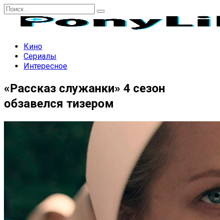
Перейти
Search
к
for:
содержанию
Кино
Сериалы
Интересное
«Рассказ служанки» 4 сезон
обзавелся тизером