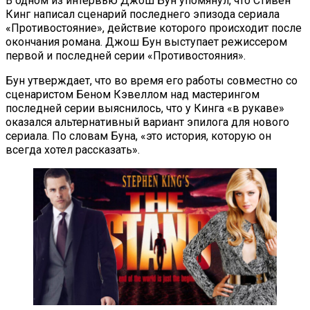
В одном из интервью Джош Бун упомянул, что Стивен
Кинг написал сценарий последнего эпизода сериала
«Противостояние», действие которого происходит после
окончания романа. Джош Бун выступает режиссером
первой и последней серии «Противостояния».
Бун утверждает, что во время его работы совместно со
сценаристом Беном Кэвеллом над мастерингом
последней серии выяснилось, что у Кинга «в рукаве»
оказался альтернативный вариант эпилога для нового
сериала. По словам Буна, «это история, которую он
всегда хотел рассказать».