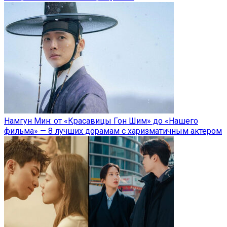
Намгун Мин: от «Красавицы Гон Шим» до «Нашего
фильма» — 8 лучших дорамам с харизматичным актером