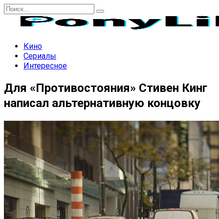
Перейти
Search
к
for:
содержанию
Кино
Сериалы
Интересное
Для «Противостояния» Стивен Кинг
написал альтернативную концовку