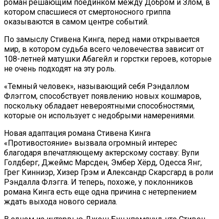
роман решающим поединком между Добром и Злом, в
котором спасшиеся от смертоносного гриппа
оказываются в самом центре событий.
По замыслу Стивена Кинга, перед нами открывается
мир, в котором судьба всего человечества зависит от
108-летней матушки Абагейл и горстки героев, которые
не очень подходят на эту роль.
«Темный человек», называющий себя Рэндаллом
Флэггом, способствует появлению новых кошмаров,
поскольку обладает невероятными способностями,
которые он использует с недобрыми намерениями.
Новая адаптация романа Стивена Кинга
«Противостояние» вызвала огромный интерес
благодаря впечатляющему актерскому составу: Вупи
Голдберг, Джеймс Марсден, Эмбер Хёрд, Одесса Янг,
Грег Кинниэр, Хизер Грэм и Александр Скарсгард в роли
Рэндалла Флэгга. И теперь, похоже, у поклонников
романа Кинга есть еще одна причина с нетерпением
ждать выхода нового сериала.