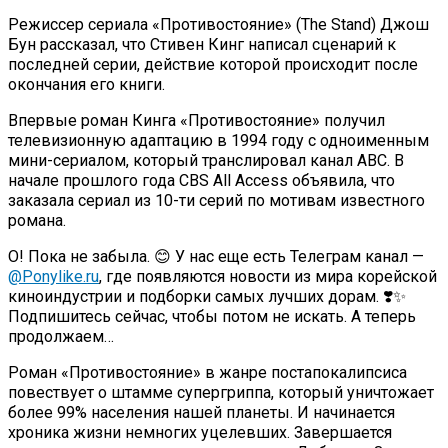
Режиссер сериала «Противостояние» (The Stand) Джош
Бун рассказал, что Стивен Кинг написал сценарий к
последней серии, действие которой происходит после
окончания его книги.
Впервые роман Кинга «Противостояние» получил
телевизионную адаптацию в 1994 году с одноименным
мини-сериалом, который транслировал канал ABC. В
начале прошлого года CBS All Access объявила, что
заказала сериал из 10-ти серий по мотивам известного
романа.
О! Пока не забыла. 😊 У нас еще есть Телеграм канал —
@Ponylike.ru
, где появляются новости из мира корейской
киноиндустрии и подборки самых лучших дорам. ❣️✨
Подпишитесь сейчас, чтобы потом не искать. А теперь
продолжаем…
Роман «Противостояние» в жанре постапокалипсиса
повествует о штамме супергриппа, который уничтожает
более 99% населения нашей планеты. И начинается
хроника жизни немногих уцелевших. Завершается