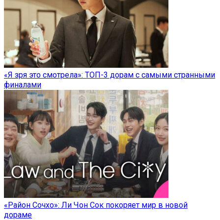
«Я зря это смотрела»: ТОП-3 дорам с самыми странными
финалами
«Район Сочхо»: Ли Чон Сок покоряет мир в новой
дораме