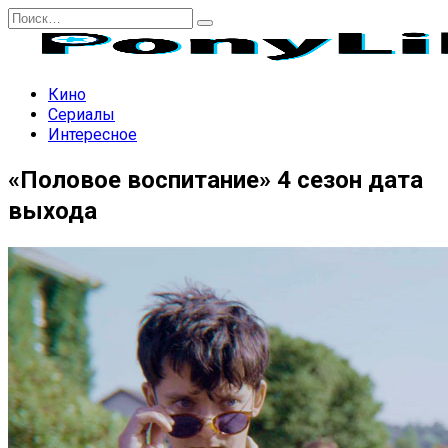
Перейти
Search
к
for:
содержанию
Кино
Сериалы
Интересное
«Половое воспитание» 4 сезон дата
выхода