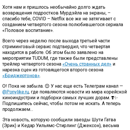
Хотя нам и пришлось необычайно долго ждать
возвращения подростков Мурдэйла на экраны, –
спасибо тебе, COVID – Netflix все же не затягивает с
созданием четвертого сезона полюбившегося сериала
«Половое воспитание».
Всего через неделю после выхода третьей части
стриминговый сервис подтвердил, что четвертая
находится в работе. Об этом было заявлено на
мероприятии TUDUM, где также были представлены
трейлер четвертого сезона
«Очень странных дел»
и
нарезка сцен из готовящегося второго сезона
«Бриджертонов»
.
О! Пока не забыла. 😊 У нас еще есть Телеграм канал —
@Ponylike.ru
, где появляются новости из мира корейской
киноиндустрии и подборки самых лучших дорам. ❣️✨
Подпишитесь сейчас, чтобы потом не искать. А теперь
продолжаем…
Эта новость, которую сообщили звезды Шути Гатва
(Эрик) и Кедар Уильямс-Стирлинг (Джексон), весьма