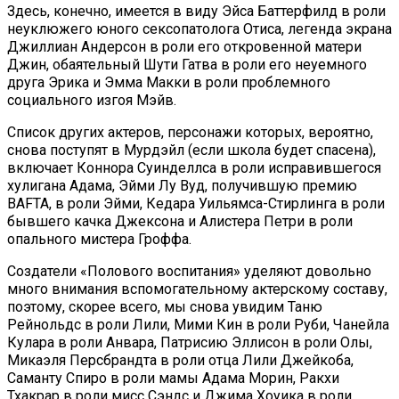
Здесь, конечно, имеется в виду Эйса Баттерфилд в роли
неуклюжего юного сексопатолога Отиса, легенда экрана
Джиллиан Андерсон в роли его откровенной матери
Джин, обаятельный Шути Гатва в роли его неуемного
друга Эрика и Эмма Макки в роли проблемного
социального изгоя Мэйв.
Список других актеров, персонажи которых, вероятно,
снова поступят в Мурдэйл (если школа будет спасена),
включает Коннора Суинделлса в роли исправившегося
хулигана Адама, Эйми Лу Вуд, получившую премию
BAFTA, в роли Эйми, Кедара Уильямса-Стирлинга в роли
бывшего качка Джексона и Алистера Петри в роли
опального мистера Гроффа.
Создатели «Полового воспитания» уделяют довольно
много внимания вспомогательному актерскому составу,
поэтому, скорее всего, мы снова увидим Таню
Рейнольдс в роли Лили, Мими Кин в роли Руби, Чанейла
Кулара в роли Анвара, Патрисию Эллисон в роли Олы,
Микаэля Персбрандта в роли отца Лили Джейкоба,
Саманту Спиро в роли мамы Адама Морин, Ракхи
Тхакрар в роли мисс Сэндс и Джима Хоуика в роли