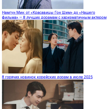
Намгун Мин: от «Красавицы Гон Шим» до «Нашего
фильма» — 8 лучших дорамам с харизматичным актером
8 горячих новинок корейских дорам в июле 2025