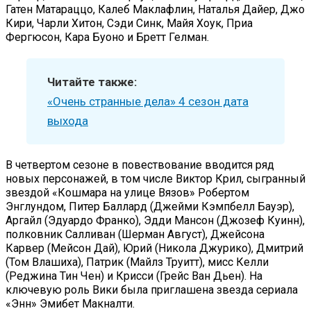
Гатен Матараццо, Калеб Маклафлин, Наталья Дайер, Джо
Кири, Чарли Хитон, Сэди Синк, Майя Хоук, Приа
Фергюсон, Кара Буоно и Бретт Гелман.
Читайте также:
«Очень странные дела» 4 сезон дата
выхода
В четвертом сезоне в повествование вводится ряд
новых персонажей, в том числе Виктор Крил, сыгранный
звездой «Кошмара на улице Вязов» Робертом
Энглундом, Питер Баллард (Джейми Кэмпбелл Бауэр),
Аргайл (Эдуардо Франко), Эдди Мансон (Джозеф Куинн),
полковник Салливан (Шерман Август), Джейсона
Карвер (Мейсон Дай), Юрий (Никола Джурико), Дмитрий
(Том Влашиха), Патрик (Майлз Труитт), мисс Келли
(Реджина Тин Чен) и Крисси (Грейс Ван Дьен). На
ключевую роль Вики была приглашена звезда сериала
«Энн» Эмибет Макналти.