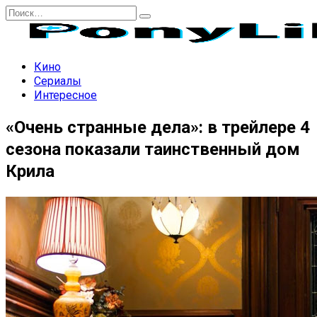
Перейти
Search
к
for:
содержанию
Кино
Сериалы
Интересное
«Очень странные дела»: в трейлере 4
сезона показали таинственный дом
Крила