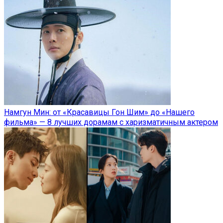
Намгун Мин: от «Красавицы Гон Шим» до «Нашего
фильма» — 8 лучших дорамам с харизматичным актером