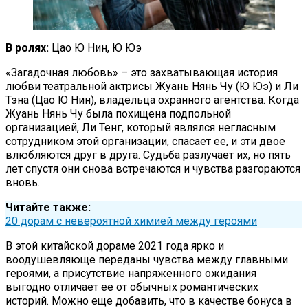
В ролях:
Цао Ю Нин, Ю Юэ
«Загадочная любовь» – это захватывающая история
любви театральной актрисы Жуань Нянь Чу (Ю Юэ) и Ли
Тэна (Цао Ю Нин), владельца охранного агентства. Когда
Жуань Нянь Чу была похищена подпольной
организацией, Ли Тенг, который являлся негласным
сотрудником этой организации, спасает ее, и эти двое
влюбляются друг в друга. Судьба разлучает их, но пять
лет спустя они снова встречаются и чувства разгораются
вновь.
Читайте также:
20 дорам с невероятной химией между героями
В этой китайской дораме 2021 года ярко и
воодушевляюще переданы чувства между главными
героями, а присутствие напряженного ожидания
выгодно отличает ее от обычных романтических
историй. Можно еще добавить, что в качестве бонуса в