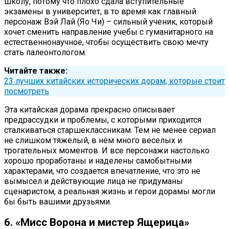
школу, потому что плохо сдала вступительные
экзамены в университет, в то время как главный
персонаж Вэй Лай (Яо Чи) – сильный ученик, который
хочет сменить направление учебы с гуманитарного на
естественнонаучное, чтобы осуществить свою мечту
стать палеонтологом.
Читайте также:
23 лучших китайских исторических дорам, которые стоит
посмотреть
Эта китайская дорама прекрасно описывает
предрассудки и проблемы, с которыми приходится
сталкиваться старшеклассникам. Тем не менее сериал
не слишком тяжелый, в нем много веселых и
трогательных моментов. И все персонажи настолько
хорошо проработаны и наделены самобытными
характерами, что создается впечатление, что это не
вымысел и действующие лица не придуманы
сценаристом, а реальная жизнь и герои дорамы могли
бы быть вашими друзьями.
6. «Мисс Ворона и мистер Ящерица»