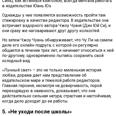
Синь), как истинный книголюб, всегда мечтала работать
в издательстве Юань Юэ.
Однажды у нее появляется возможность пройти там
стажировку в качестве редактора. В издательстве она
встречает вздорного автора Чжоу Чуаня (Дин Юй Си), и
они сразу же наговаривают друг другу колкостей.
Но затем Чжоу Чуань обнаруживает, что Чу Ли на самом
деле его онлайн-подруга, с которой он регулярно
общается в течение трех лет, и начинает относиться к ней
по-другому, одновременно пытаясь сохранить свой
холодный вид.
«Лунный свет» – это не только миленькая история
любви, дорама дает нам представление об
издательском мире и тяжелой работе редакторов.
Главная героиня, несмотря на доверчивость, порой
переходящую в наивность, доказывает, что она
действительно сильная натура, страстная и настойчивая,
когда дело доходит до ее работы.
5. «Не уходи после школы»