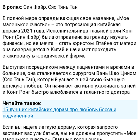
В ролях:
Син Фэйр, Сяо Тянь Тан
В полной мере оправдывающая свое название, «Мое
маленькое счастье» – это потрясающая китайская
дорама 2021 года. Исполнительница главной роли Конг
Ронг (Син Фэйр) была отправлена за границу изучать
финансы, но ее мечта – стать юристом. Втайне от матери
она возвращается в Китай и начинает проходить
стажировку в юридической фирме.
Выступая посредником между пациентами и врачами в
больнице, она сталкивается с хирургом Вэнь Шао Цином
(Сяо Тянь Тан), который узнает в ней свою бывшую
детскую любовь. Он начинает активно ухаживать за ней,
и Конг Ронг быстро влюбляется в галантного доктора.
Читайте также:
15 лучших китайских дорам про любовь босса и
подчиненной
Если вы ищете легкую дораму, которая запросто
заставит вас улыбаться, вы не должны пропустить «Мое
маленькое счастье». Главные герои очень