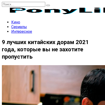
Перейти
Search
к
for:
содержанию
Кино
Сериалы
Интересное
9 лучших китайских дорам 2021
года, которые вы не захотите
пропустить