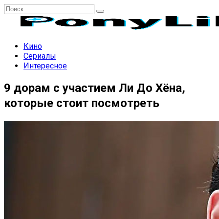
Перейти
Search
к
for:
содержанию
Кино
Сериалы
Интересное
9 дорам с участием Ли До Хёна,
которые стоит посмотреть