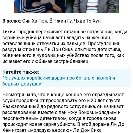
В ролях:
Син Ха Гюн, Ё Чжин Гу, Чхве Тэ Хун
Тихий городок переживает страшное потрясение, когда
серийный убийца начинает нападать на женщин,
оставляя лишь отпечатки их пальцев. Преступления
разрушают жизнь Ли Дон Сика, опытного детектива,
обвиненного в чудовищных убийствах после того, как
исчезает его любимая сестра-близнец.
Читайте также:
15 лучших корейских дорам про богатых парней и
бедных девушек
Несмотря на то, что в конце концов его оправдывают,
слухи продолжают преследовать его и 20 лет спустя.
Разжалованный до рядового сотрудника, он начинает
расследование вместе с Хан Чжу Воном, молодым и
перспективным детективом, когда в городе снова
происходит новая серия убийств. В этой дораме Ли До
Хён играет «молодую версию» Ли Дон Сика.