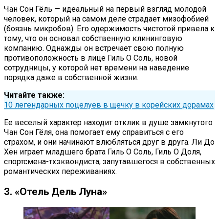
Чан Сон Гёль — идеальный на первый взгляд молодой
человек, который на самом деле страдает мизофобией
(боязнь микробов). Его одержимость чистотой привела к
тому, что он основал собственную клининговую
компанию. Однажды он встречает свою полную
противоположность в лице Гиль О Соль, новой
сотрудницы, у которой нет времени на наведение
порядка даже в собственной жизни.
Читайте также:
10 легендарных поцелуев в щечку в корейских дорамах
Ее веселый характер находит отклик в душе замкнутого
Чан Сон Гёля, она помогает ему справиться с его
страхом, и они начинают влюбляться друг в друга. Ли До
Хён играет младшего брата Гиль О Соль, Гиль О Доля,
спортсмена-тхэквондиста, запутавшегося в собственных
романтических переживаниях.
3. «Отель Дель Луна»