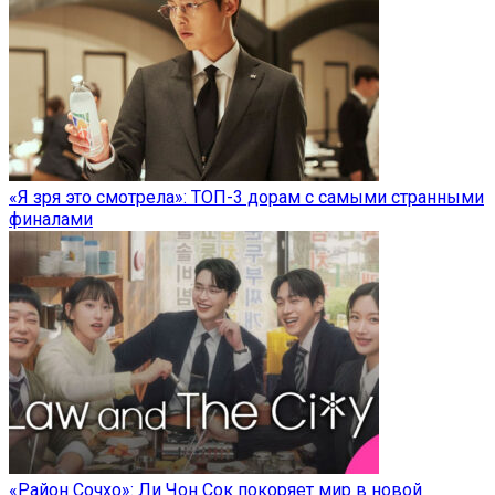
«Я зря это смотрела»: ТОП-3 дорам с самыми странными
финалами
«Район Сочхо»: Ли Чон Сок покоряет мир в новой