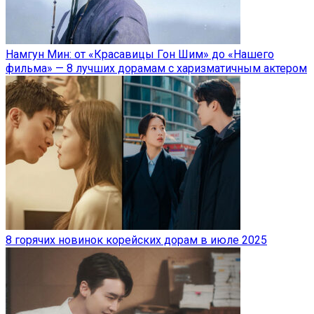
Намгун Мин: от «Красавицы Гон Шим» до «Нашего
фильма» — 8 лучших дорамам с харизматичным актером
8 горячих новинок корейских дорам в июле 2025