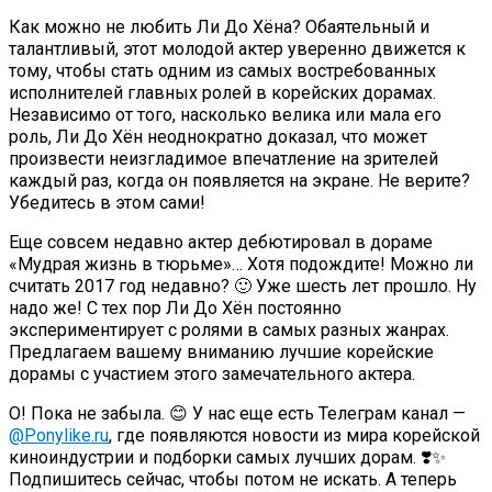
Как можно не любить Ли До Хёна? Обаятельный и
талантливый, этот молодой актер уверенно движется к
тому, чтобы стать одним из самых востребованных
исполнителей главных ролей в корейских дорамах.
Независимо от того, насколько велика или мала его
роль, Ли До Хён неоднократно доказал, что может
произвести неизгладимое впечатление на зрителей
каждый раз, когда он появляется на экране. Не верите?
Убедитесь в этом сами!
Еще совсем недавно актер дебютировал в дораме
«Мудрая жизнь в тюрьме»… Хотя подождите! Можно ли
считать 2017 год недавно? 🙂 Уже шесть лет прошло. Ну
надо же! С тех пор Ли До Хён постоянно
экспериментирует с ролями в самых разных жанрах.
Предлагаем вашему вниманию лучшие корейские
дорамы с участием этого замечательного актера.
О! Пока не забыла. 😊 У нас еще есть Телеграм канал —
@Ponylike.ru
, где появляются новости из мира корейской
киноиндустрии и подборки самых лучших дорам. ❣️✨
Подпишитесь сейчас, чтобы потом не искать. А теперь