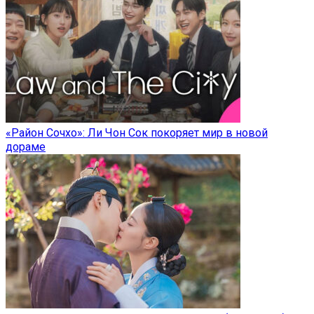
«Район Сочхо»: Ли Чон Сок покоряет мир в новой
дораме