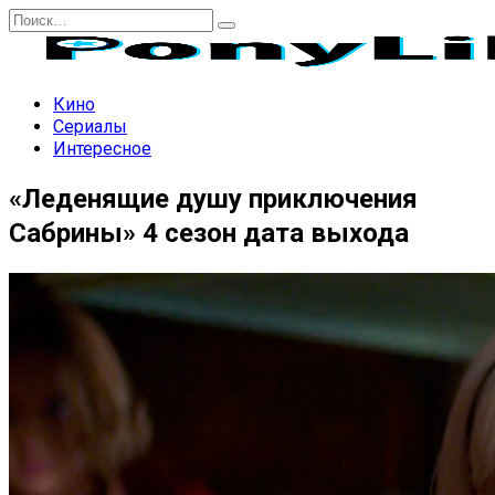
Перейти
Search
к
for:
содержанию
Кино
Сериалы
Интересное
«Леденящие душу приключения
Сабрины» 4 сезон дата выхода