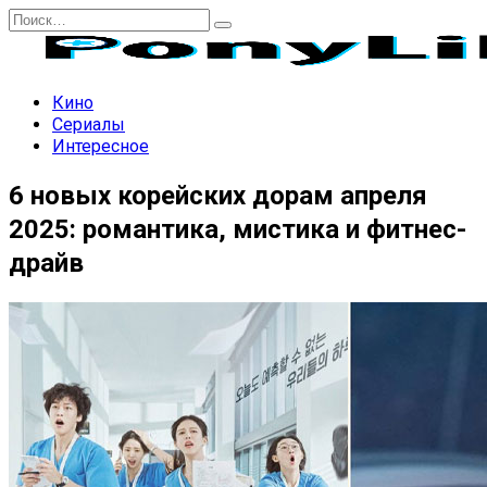
Перейти
Search
к
for:
содержанию
Кино
Сериалы
Интересное
6 новых корейских дорам апреля
2025: романтика, мистика и фитнес-
драйв