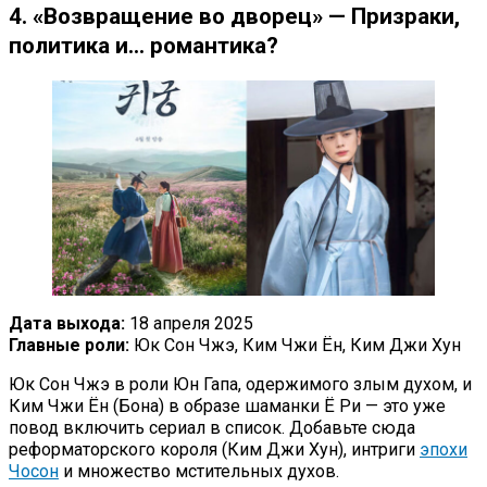
4. «Возвращение во дворец» — Призраки,
политика и… романтика?
Дата выхода:
18 апреля 2025
Главные роли:
Юк Сон Чжэ, Ким Чжи Ён, Ким Джи Хун
Юк Сон Чжэ в роли Юн Гапа, одержимого злым духом, и
Ким Чжи Ён (Бона) в образе шаманки Ё Ри — это уже
повод включить сериал в список. Добавьте сюда
реформаторского короля (Ким Джи Хун), интриги
эпохи
Чосон
и множество мстительных духов.