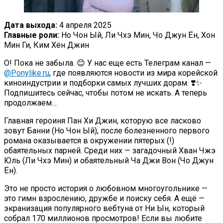
Дата выхода:
4 апреля 2025
Главные роли:
Но Чон Ый, Ли Чхэ Мин, Чо Джун Ён, Хон
Мин Ги, Ким Хён Джин
О! Пока не забыла. 😊 У нас еще есть Телеграм канал —
@Ponylike.ru
, где появляются новости из мира корейской
киноиндустрии и подборки самых лучших дорам. ❣️✨
Подпишитесь сейчас, чтобы потом не искать. А теперь
продолжаем…
Главная героиня Пан Хи Джин, которую все ласково
зовут Банни (Но Чон Ый), после болезненного первого
романа оказывается в окружении пятерых (!)
обаятельных парней. Среди них — загадочный Хван Чжэ
Юль (Ли Чхэ Мин) и обаятельный Ча Джи Вон (Чо Джун
Ён).
Это не просто история о любовном многоугольнике —
это гимн взрослению, дружбе и поиску себя. А ещё —
экранизация популярного вебтуна от Ни Ын, который
собрал 170 миллионов просмотров! Если вы любите