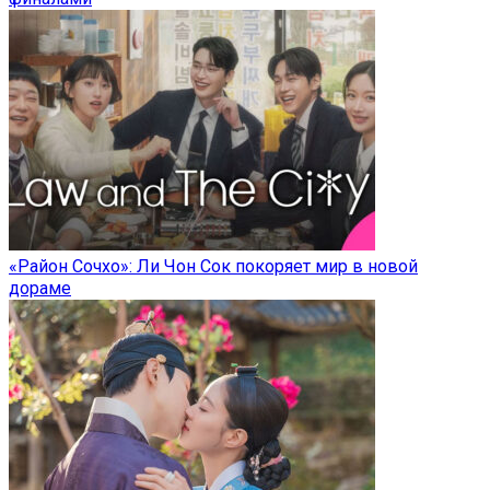
«Район Сочхо»: Ли Чон Сок покоряет мир в новой
дораме