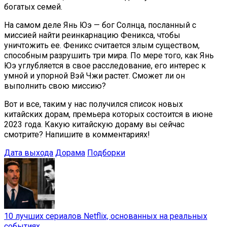
богатых семей.
На самом деле Янь Юэ — бог Солнца, посланный с
миссией найти реинкарнацию Феникса, чтобы
уничтожить ее. Феникс считается злым существом,
способным разрушить три мира. По мере того, как Янь
Юэ углубляется в свое расследование, его интерес к
умной и упорной Вэй Чжи растет. Сможет ли он
выполнить свою миссию?
Вот и все, таким у нас получился список новых
китайских дорам, премьера которых состоится в июне
2023 года. Какую китайскую дораму вы сейчас
смотрите? Напишите в комментариях!
Дата выхода
Дорама
Подборки
10 лучших сериалов Netflix, основанных на реальных
событиях