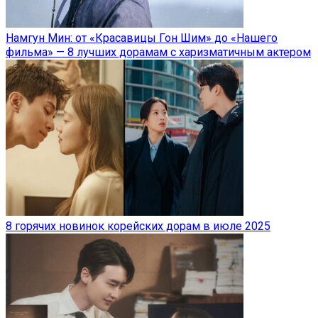
Намгун Мин: от «Красавицы Гон Шим» до «Нашего
фильма» — 8 лучших дорамам с харизматичным актером
8 горячих новинок корейских дорам в июле 2025