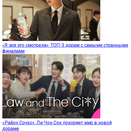
«Я зря это смотрела»: ТОП-3 дорам с самыми странными
финалами
«Район Сочхо»: Ли Чон Сок покоряет мир в новой
дораме