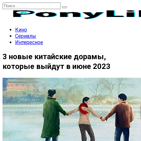
Перейти
Search
к
for:
содержанию
Кино
Сериалы
Интересное
3 новые китайские дорамы,
которые выйдут в июне 2023