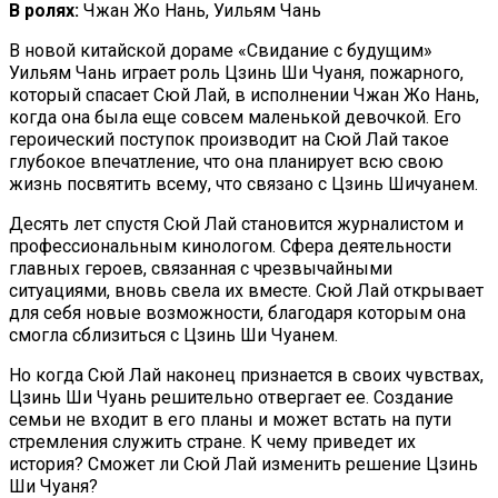
В ролях:
Чжан Жо Нань, Уильям Чань
В новой китайской дораме «Свидание с будущим»
Уильям Чань играет роль Цзинь Ши Чуаня, пожарного,
который спасает Сюй Лай, в исполнении Чжан Жо Нань,
когда она была еще совсем маленькой девочкой. Его
героический поступок производит на Сюй Лай такое
глубокое впечатление, что она планирует всю свою
жизнь посвятить всему, что связано с Цзинь Шичуанем.
Десять лет спустя Сюй Лай становится журналистом и
профессиональным кинологом. Сфера деятельности
главных героев, связанная с чрезвычайными
ситуациями, вновь свела их вместе. Сюй Лай открывает
для себя новые возможности, благодаря которым она
смогла сблизиться с Цзинь Ши Чуанем.
Но когда Сюй Лай наконец признается в своих чувствах,
Цзинь Ши Чуань решительно отвергает ее. Создание
семьи не входит в его планы и может встать на пути
стремления служить стране. К чему приведет их
история? Сможет ли Сюй Лай изменить решение Цзинь
Ши Чуаня?