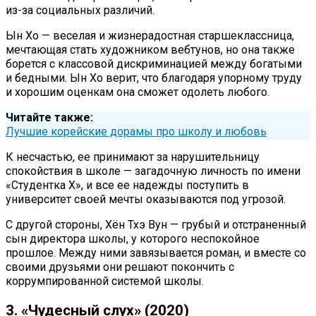
из-за социальных различий.
Ын Хо — веселая и жизнерадостная старшеклассница,
мечтающая стать художником вебтунов, но она также
борется с классовой дискриминацией между богатыми
и бедными. Ын Хо верит, что благодаря упорному труду
и хорошим оценкам она сможет одолеть любого.
Читайте также:
Лучшие корейские дорамы про школу и любовь
К несчастью, ее принимают за нарушительницу
спокойствия в школе — загадочную личность по имени
«Студентка X», и все ее надежды поступить в
университет своей мечты оказываются под угрозой.
С другой стороны, Хён Тхэ Вун — грубый и отстраненный
сын директора школы, у которого неспокойное
прошлое. Между ними завязывается роман, и вместе со
своими друзьями они решают покончить с
коррумпированной системой школы.
3. «Чудесный слух» (2020)