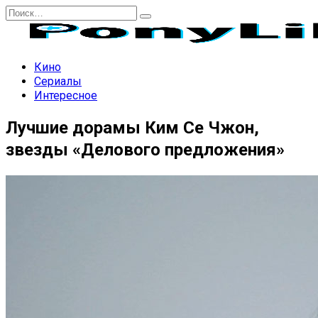
Перейти
Search
к
for:
содержанию
Кино
Сериалы
Интересное
Лучшие дорамы Ким Се Чжон,
звезды «Делового предложения»