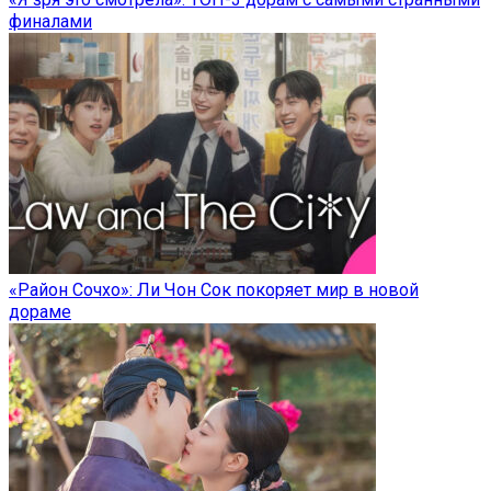
финалами
«Район Сочхо»: Ли Чон Сок покоряет мир в новой
дораме