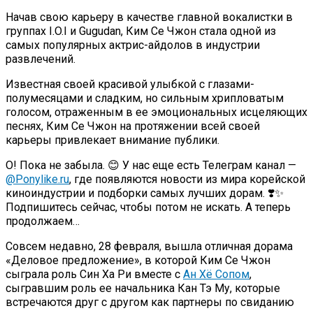
Начав свою карьеру в качестве главной вокалистки в
группах I.O.I и Gugudan, Ким Се Чжон стала одной из
самых популярных актрис-айдолов в индустрии
развлечений.
Известная своей красивой улыбкой с глазами-
полумесяцами и сладким, но сильным хрипловатым
голосом, отраженным в ее эмоциональных исцеляющих
песнях, Ким Се Чжон на протяжении всей своей
карьеры привлекает внимание публики.
О! Пока не забыла. 😊 У нас еще есть Телеграм канал —
@Ponylike.ru
, где появляются новости из мира корейской
киноиндустрии и подборки самых лучших дорам. ❣️✨
Подпишитесь сейчас, чтобы потом не искать. А теперь
продолжаем…
Совсем недавно, 28 февраля, вышла отличная дорама
«Деловое предложение», в которой Ким Се Чжон
сыграла роль Син Ха Ри вместе с
Ан Хё Сопом
,
сыгравшим роль ее начальника Кан Тэ Му, которые
встречаются друг с другом как партнеры по свиданию