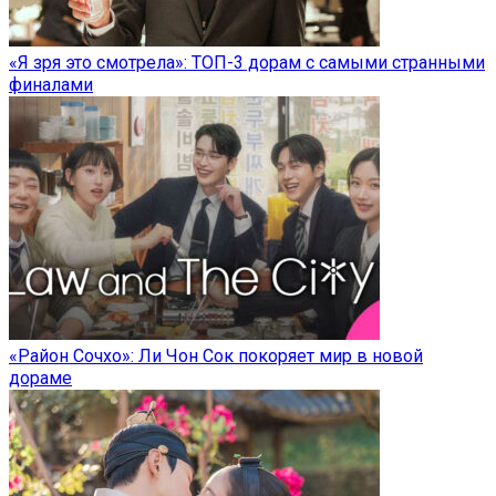
«Я зря это смотрела»: ТОП-3 дорам с самыми странными
финалами
«Район Сочхо»: Ли Чон Сок покоряет мир в новой
дораме