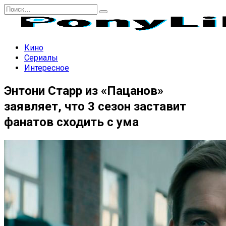
Перейти
Search
к
for:
содержанию
Кино
Сериалы
Интересное
Энтони Старр из «Пацанов»
заявляет, что 3 сезон заставит
фанатов сходить с ума