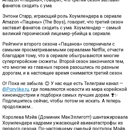
фанатов сходить с ума.
Энтони Старр, играющий роль Хоумлендера в сериале
Amazon «Пацаны» (The Boys), говорит, что третий сезон
заставит фанатов сходить с ума. Хоумлендер – самый
великий героический лицемер-убийца в сериале.
Рейтинги второго сезона «Пацанов» соперничали с
самыми просматриваемыми сериалами Netflix, отчасти
благодаря тому, что в сериале обыгрываются многие
супергеройские сюжеты. Второй сезон закончился тем,
что многие из главных героев разошлись по разным
дорогам, и в настоящее время снимается третий сезон.
О! Пока не забыла. 😊 У нас еще есть Телеграм канал —
@Ponylike.ru
, где появляются новости из мира корейской
киноиндустрии и подборки самых лучших дорам. ❣️✨
Подпишитесь сейчас, чтобы потом не искать. А теперь
продолжаем…
Королева Мэйв (Доминик МакЭллиготт) шантажировала
Хоумлендера кадрами ужасающей авиакатастрофы из
первого сезона. По-настоящему смелый поступок Мэйв