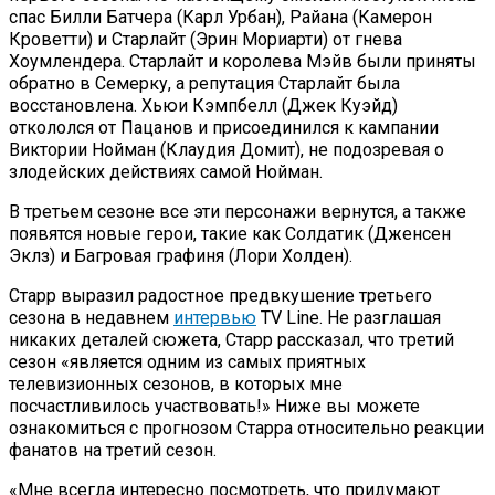
спас Билли Батчера (Карл Урбан), Райана (Камерон
Кроветти) и Старлайт (Эрин Мориарти) от гнева
Хоумлендера. Старлайт и королева Мэйв были приняты
обратно в Семерку, а репутация Старлайт была
восстановлена. Хьюи Кэмпбелл (Джек Куэйд)
откололся от Пацанов и присоединился к кампании
Виктории Нойман (Клаудия Домит), не подозревая о
злодейских действиях самой Нойман.
В третьем сезоне все эти персонажи вернутся, а также
появятся новые герои, такие как Солдатик (Дженсен
Эклз) и Багровая графиня (Лори Холден).
Старр выразил радостное предвкушение третьего
сезона в недавнем
интервью
TV Line. Не разглашая
никаких деталей сюжета, Старр рассказал, что третий
сезон «является одним из самых приятных
телевизионных сезонов, в которых мне
посчастливилось участвовать!» Ниже вы можете
ознакомиться с прогнозом Старра относительно реакции
фанатов на третий сезон.
«Мне всегда интересно посмотреть, что придумают