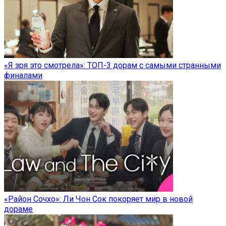
«Я зря это смотрела»: ТОП-3 дорам с самыми странными
финалами
«Район Сочхо»: Ли Чон Сок покоряет мир в новой
дораме