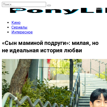
Перейти
Search
к
for:
содержанию
Кино
Сериалы
Интересное
«Сын маминой подруги»: милая, но
не идеальная история любви