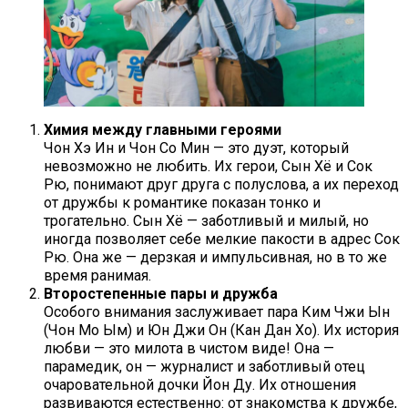
Химия между главными героями
Чон Хэ Ин и Чон Со Мин — это дуэт, который
невозможно не любить. Их герои, Сын Хё и Сок
Рю, понимают друг друга с полуслова, а их переход
от дружбы к романтике показан тонко и
трогательно. Сын Хё — заботливый и милый, но
иногда позволяет себе мелкие пакости в адрес Сок
Рю. Она же — дерзкая и импульсивная, но в то же
время ранимая.
Второстепенные пары и дружба
Особого внимания заслуживает пара Ким Чжи Ын
(Чон Мо Ым) и Юн Джи Он (Кан Дан Хо). Их история
любви — это милота в чистом виде! Она —
парамедик, он — журналист и заботливый отец
очаровательной дочки Йон Ду. Их отношения
развиваются естественно: от знакомства к дружбе,