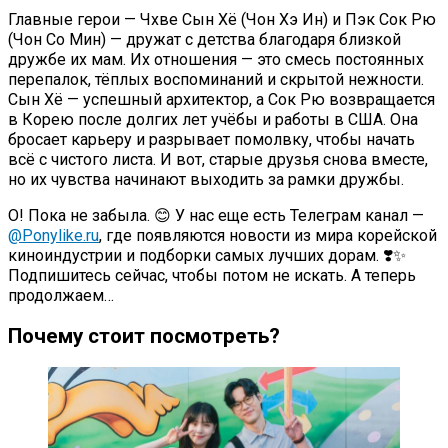
Главные герои — Чхве Сын Хё (Чон Хэ Ин) и Пэк Сок Рю
(Чон Со Мин) — дружат с детства благодаря близкой
дружбе их мам. Их отношения — это смесь постоянных
перепалок, тёплых воспоминаний и скрытой нежности.
Сын Хё — успешный архитектор, а Сок Рю возвращается
в Корею после долгих лет учёбы и работы в США. Она
бросает карьеру и разрывает помолвку, чтобы начать
всё с чистого листа. И вот, старые друзья снова вместе,
но их чувства начинают выходить за рамки дружбы.
О! Пока не забыла. 😊 У нас еще есть Телеграм канал —
@Ponylike.ru
, где появляются новости из мира корейской
киноиндустрии и подборки самых лучших дорам. ❣️✨
Подпишитесь сейчас, чтобы потом не искать. А теперь
продолжаем…
Почему стоит посмотреть?