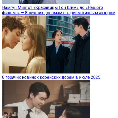
Намгун Мин: от «Красавицы Гон Шим» до «Нашего
фильма» — 8 лучших дорамам с харизматичным актером
8 горячих новинок корейских дорам в июле 2025