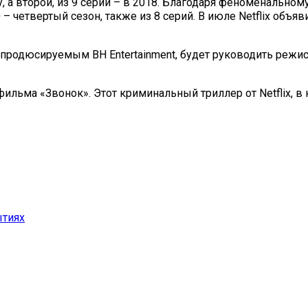
, а второй, из 9 серий – в 2018. Благодаря феноменальному
 – четвертый сезон, также из 8 серий. В июле Netflix объ
родюсируемым BH Entertainment, будет руководить режиссе
ильма «Звонок». Этот криминальный триллер от Netflix, в
ытиях