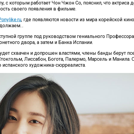
 с которым работает Чон Чжон Со, пояснил, что актриса д
сть своего появления в фильме.
onylike.ru
, где появляются новости из мира корейской кин
родолжаем…
тупной группе под руководством гениального Профессора
нетного двора, а затем и Банка Испании.
 будет схвачен и допрошен властями, члены банды берут п
 Стокгольм, Лиссабон, Богота, Палермо, Марсель и Манила
о испанского художника-сюрреалиста.