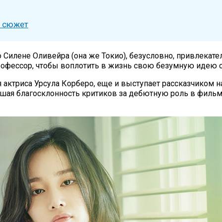
и сюжет
Силене Оливейра (она же Токио), безусловно, привлекат
Профессор, чтобы воплотить в жизнь свою безумную идею о
 актриса Урсула Корберо, еще и выступает рассказчиком н
вшая благосклонность критиков за дебютную роль в филь