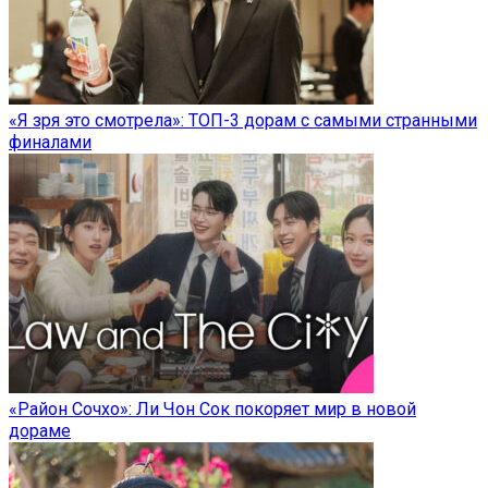
«Я зря это смотрела»: ТОП-3 дорам с самыми странными
финалами
«Район Сочхо»: Ли Чон Сок покоряет мир в новой
дораме