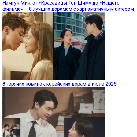
Намгун Мин: от «Красавицы Гон Шим» до «Нашего
фильма» — 8 лучших дорамам с харизматичным актером
8 горячих новинок корейских дорам в июле 2025