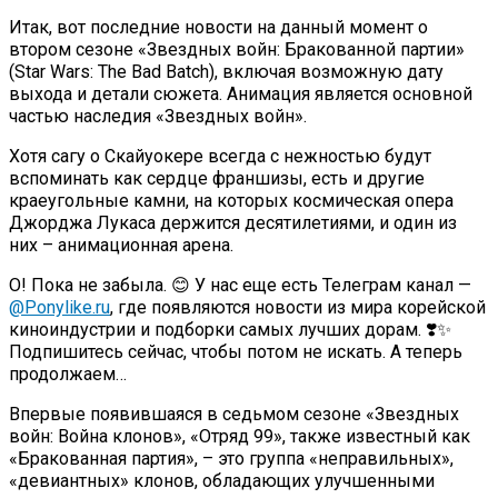
Итак, вот последние новости на данный момент о
втором сезоне «Звездных войн: Бракованной партии»
(Star Wars: The Bad Batch), включая возможную дату
выхода и детали сюжета. Анимация является основной
частью наследия «Звездных войн».
Хотя сагу о Скайуокере всегда с нежностью будут
вспоминать как сердце франшизы, есть и другие
краеугольные камни, на которых космическая опера
Джорджа Лукаса держится десятилетиями, и один из
них – анимационная арена.
О! Пока не забыла. 😊 У нас еще есть Телеграм канал —
@Ponylike.ru
, где появляются новости из мира корейской
киноиндустрии и подборки самых лучших дорам. ❣️✨
Подпишитесь сейчас, чтобы потом не искать. А теперь
продолжаем…
Впервые появившаяся в седьмом сезоне «Звездных
войн: Война клонов», «Отряд 99», также известный как
«Бракованная партия», – это группа «неправильных»,
«девиантных» клонов, обладающих улучшенными