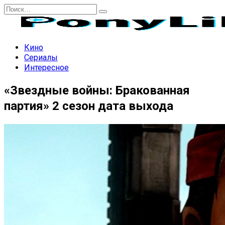
Перейти
Search
к
for:
содержанию
Кино
Сериалы
Интересное
«Звездные войны: Бракованная
партия» 2 сезон дата выхода