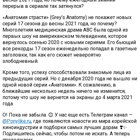
перерыв в сериале так затянулся?
«Анатомия страсти» (Grey’s Anatomy) не покажет новых
серий 17 сезона до весны 2021 года, но почему?
Многолетняя медицинская драма ABC была одной из
первых шоу на американском телевидении, которое
вернулось осенью 2020 с новыми сериями. Его бьющий
все рекорды 17 сезон еженедельно попадал в газетные
заголовки, так как его сюжет невероятно
злободневный.
Кроме того, успеху способствовали знакомые лица из
предыдущих серий. Но с декабря 2020 года не вышло ни
одной новой серии «Анатомии». К сожалению, в
ближайшие несколько недель ничего не изменится,
потому что шоу не вернется на экраны до 4 марта 2021
года.
О! Пока не забыла. 😊 У нас еще есть Телеграм канал —
@Ponylike.ru
, где появляются новости из мира корейской
киноиндустрии и подборки самых лучших дорам. ❣️✨
Подпишитесь сейчас, чтобы потом не искать. А теперь
продолжаем…