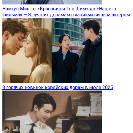
Намгун Мин: от «Красавицы Гон Шим» до «Нашего
фильма» — 8 лучших дорамам с харизматичным актером
8 горячих новинок корейских дорам в июле 2025