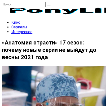
Перейти
Search
к
for:
содержанию
Кино
Сериалы
Интересное
«Анатомия страсти» 17 сезон:
почему новые серии не выйдут до
весны 2021 года