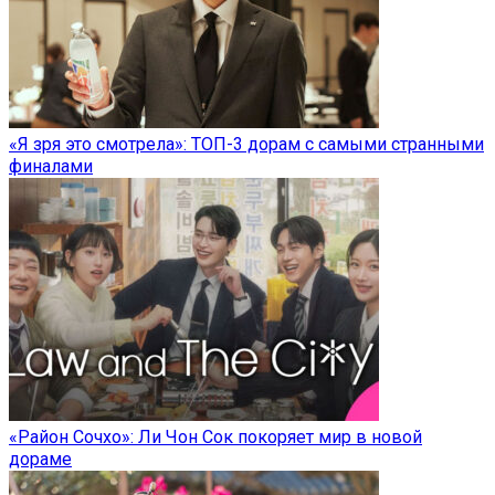
«Я зря это смотрела»: ТОП-3 дорам с самыми странными
финалами
«Район Сочхо»: Ли Чон Сок покоряет мир в новой
дораме