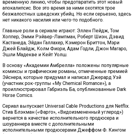
временную линию, чтобы предотвратить этот новый
апокалипсис. Все это время за ними охотятся трое
безжалостных шведских убийц. Но если серьезно, здесь
нет никакого насилия или чего-то подобного.
Главные роли в сериале играют: Эллен Пейдж, Том
Хоппер, Эмми Рэйвер-Лампман, Роберт Шиэн, Дэвид
Кастанеда, Эйдан Галлахер, Кэмерон Бриттон, Мэри
Джей Блайдж, Колм Фиори, Адам Годли, Джон Магаро,
Эшли Мадекве и Кейт Уолш.
В основу «Академии Амбрелла» положены популярные
комиксы и графические романы, отмеченные премией
Эйснера, которые придумал и написал Джерард Уэй
(участник рок-группы «My Chemical Romance»), а
проиллюстрировал Габриэль Ба, опубликованные Dark
Horse Comics.
Сериал выпускает Universal Cable Productions для Netflix.
Стив Блэкман («Фарго», «Видоизмененный углерод»)
вернется в качестве исполнительного продюсера и
шоураннера вместе с дополнительными
исполнительными продюсерами Джеффом Ф. Кингом