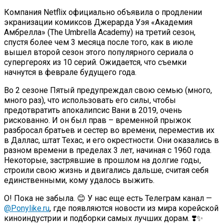
Компания Netflix официально объявила о продлении
экранизации комиксов Джерарда Уэя «Академия
Амбрелла» (The Umbrella Academy) на третий сезон,
спустя более чем 3 месяца после того, как в июле
вышел второй сезон этого популярного сериала о
супергероях из 10 серий. Ожидается, что съемки
начнутся в феврале будущего года.
Во 2 сезоне Пятый предупреждал свою семью (много,
много раз), что использовать его силы, чтобы
предотвратить апокалипсис Вани в 2019, очень
рискованно. И он был прав – временной прыжок
разбросал братьев и сестер во времени, переместив их
в Даллас, штат Техас, и его окрестности. Они оказались в
разном времени в пределах 3 лет, начиная с 1960 года.
Некоторые, застрявшие в прошлом на долгие годы,
строили свою жизнь и двигались дальше, считая себя
единственными, кому удалось выжить.
О! Пока не забыла. 😊 У нас еще есть Телеграм канал —
@Ponylike.ru
, где появляются новости из мира корейской
киноиндустрии и подборки самых лучших дорам. ❣️✨