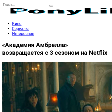
Перейти
Search
к
for:
содержанию
Кино
Сериалы
Интересное
«Академия Амбрелла»
возвращается с 3 сезоном на Netflix