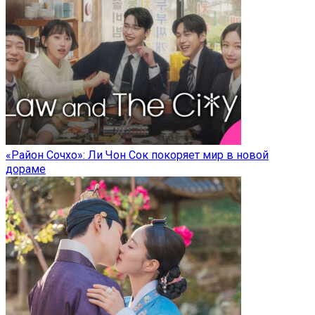
«Район Сочхо»: Ли Чон Сок покоряет мир в новой
дораме