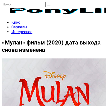
Перейти
Search
к
for:
содержанию
Кино
Сериалы
Интересное
«Мулан» фильм (2020) дата выхода
снова изменена