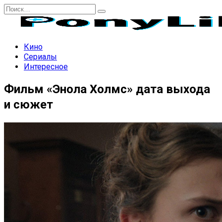
Перейти
Search
к
for:
содержанию
Кино
Сериалы
Интересное
Фильм «Энола Холмс» дата выхода
и сюжет