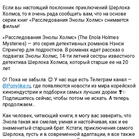
Если вы настоящий поклонник приключений Шерлока
Холмса, то я очень рада сообщить вам, что на основе
серии книг «Расследования Энолы Холмс» снимается
фильм!
«Расследования Энолы Холмс» (The Enola Holmes
Mysteries) — это серия детективных романов Нэнси
Спрингер для подростков. В романах идет рассказ о
подвигах Энолы Холмс, 14-ти летней сестры известного
детектива Шерлока Холмса, который старше ее на 20
лет.
О! Пока не забыла. 😊 У нас еще есть Телеграм канал —
@Ponylike.ru
, где появляются новости из мира корейской
киноиндустрии и подборки самых лучших дорам. ❣️✨
Подпишитесь сейчас, чтобы потом не искать. А теперь
продолжаем…
Как человек, читающий книги, я могу вас заверить, что
Энола такая же смелая, умная и настойчивая, как и ее
знаменитый старший брат. Кстати, приключения самого
Шерлока, пусть и в современной адаптации, я все также